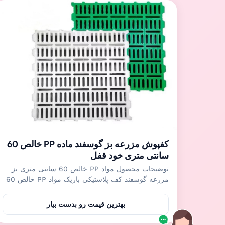
کفپوش مزرعه بز گوسفند ماده PP خالص 60
سانتی متری خود قفل
توضیحات محصول مواد PP خالص 60 سانتی متری بز
مزرعه گوسفند کف پلاستیکی باریک مواد PP خالص 60
* 60 سانتی متر کف تخته ای پلاستیکی عمدتاً برای دام
هایی مانند مزرعه گوسفند و بز استفاده می شود.کف
بهترین قیمت رو بدست بیار
پلاستیکی به راحتی قابل نصب، شستشو و تمیز کردن
آسان است.مواد PP خالص برای قالب گیری تزریقی