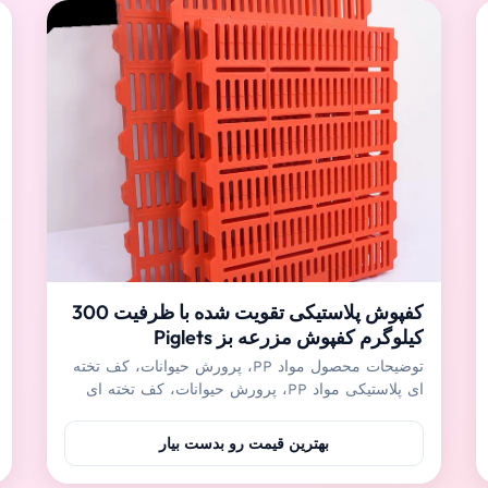
کفپوش پلاستیکی تقویت شده با ظرفیت 300
کیلوگرم کفپوش مزرعه بز Piglets
توضیحات محصول مواد PP، پرورش حیوانات، کف تخته
ای پلاستیکی مواد PP، پرورش حیوانات، کف تخته ای
پلاستیکیعمدتاً برای دام هایی مانند خوکچه ها و خوک های
پرستاری استفاده می شود و همچنین می تواند در
بهترین قیمت رو بدست بیار
مزرعه گوسفند و بز استفاده شود.علاوه بر این، کف
پلاستیکی تقویت شده را می توان برای خروس ها و