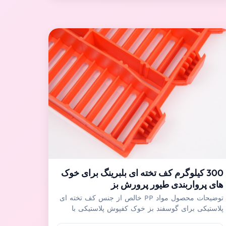
خوک های تکمیلی استفاده کرد.کف ...
300 کیلوگرم کف تخته ای بلبرینگ برای خوک
های پرواربندی طیور پرورش بز
توضیحات محصول مواد PP خالص از جنس کف تخته ای
پلاستیکی برای گوسفند بز خوک کفپوش پلاستیکی با
مواد PP خالصعمدتاً برای دام هایی مانند خوکچه ها و