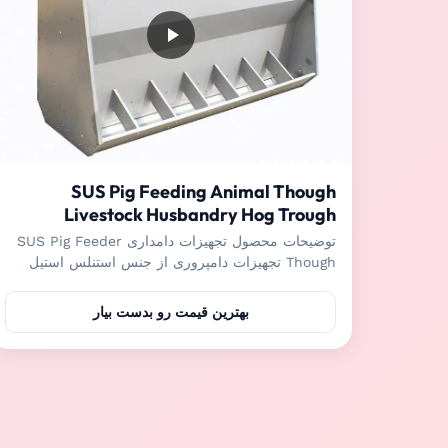
SUS Pig Feeding Animal Though
Livestock Husbandry Hog Trough
Feeders
توضیحات محصول تجهیزات دامداری SUS Pig Feeder
Though تجهیزات دامپروری از جنس استنلس استیل
دانخوری خوکمناسب برای خوک های مهد کودک، خوک
های تکمیلی و تذهیب و غیره است، خوک های متعدد می
بهترین قیمت رو بدست بیار
توانند در همان زمان بدون جنگ بخورند.تنظیم کننده دقیق
می تواند مقدار ریزش خوراک را با توجه به نیاز خوک ها
تنظیم کند تا ا...