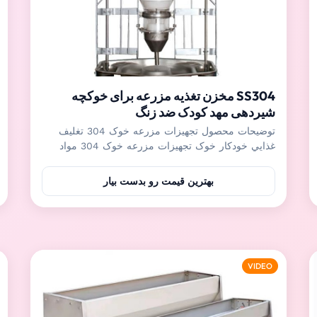
SS304 مخزن تغذیه مزرعه برای خوکچه
شیردهی مهد کودک ضد زنگ
توضیحات محصول تجهيزات مزرعه خوک 304 تغليف
غذايي خودکار خوک تجهیزات مزرعه خوک 304 مواد
خوراک خوک خودکارمناسب برای خوک های مهد کودک،
خوک های چاق کننده و تذهیب، و غیره، خوک های متعدد
بهترین قیمت رو بدست بیار
می توانند در همان زمان بخورند، افزایش بهره وری
تغذیه.تنظیم کننده دقیق می تواند مقدار ریزش خوراک را
با توجه به نیاز خوک ه...
VIDEO