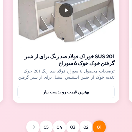
SUS 201 خوراک فولاد ضد زنگ برای از شیر
گرفتن خوک خوک 6 سوراخ
توضیحات محصول 6 سوراخ فولاد ضد زنگ 201 خوک
تغذیه خوک از جنس استنلس استیل برای از شیر گرفتن
خوک ها، خوک های چاق کننده و تذهیب و غیره مناسب
است، چندین خوک می توانند به طور همزمان بدون جنگ
بهترین قیمت رو بدست بیار
بخورند.تنظیم کننده دقیق می تواند مقدار ریزش خوراک
را با توجه به نیاز خوک ها تنظیم کند تا اطمینان حاصل
شود که غذا ه...
05
04
03
02
01