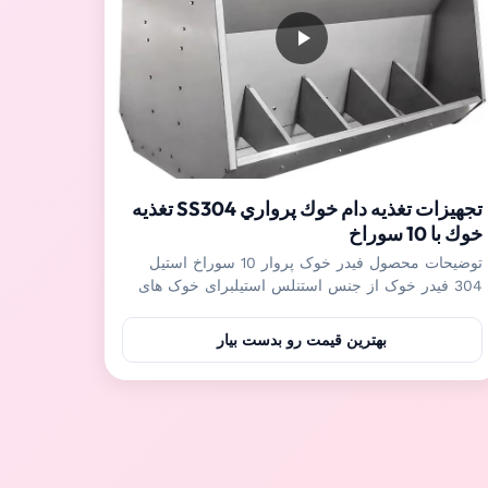
تجهيزات تغذيه دام خوك پرواري SS304 تغذيه
خوك با 10 سوراخ
توضیحات محصول فیدر خوک پروار 10 سوراخ استیل
304 فیدر خوک از جنس استنلس استیلبرای خوک های
مهد کودک، خوک های چاق کننده و گیلت و غیره مناسب
است، می تواند چندین خوک را به طور همزمان بدون
بهترین قیمت رو بدست بیار
جنگ خوک تغذیه کند.تنظیم کننده دقیق داخلی می تواند
سرعت تغذیه را مطابق با نیاز خوک ها تنظیم کند تا
اطمینان حاصل شود که ...