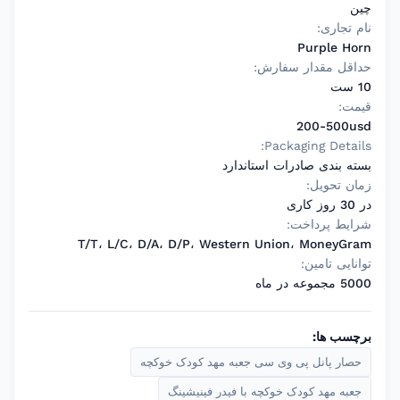
چین
نام تجاری:
Purple Horn
حداقل مقدار سفارش:
10 ست
قیمت:
200-500usd
Packaging Details:
بسته بندی صادرات استاندارد
زمان تحویل:
در 30 روز کاری
شرایط پرداخت:
T/T، L/C، D/A، D/P، Western Union، MoneyGram
توانایی تامین:
5000 مجموعه در ماه
برچسب ها:
حصار پانل پی وی سی جعبه مهد کودک خوکچه
جعبه مهد کودک خوکچه با فیدر فینیشینگ