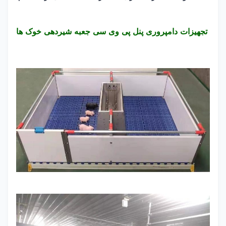
تجهیزات دامپروری پنل پی وی سی جعبه شیردهی خوک ها