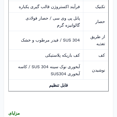
تکنیک
فرآیند اکستروژن قالب گیری یکباره
پانل پی وی سی / حصار فولادی
حصار
گالوانیزه گرم
از طریق
SUS 304 / فیدر مرطوب و خشک
تغذیه
کف
کف باریکه پلاستیکی
آبخوری نوک سینه SUS 304 / کاسه
نوشیدن
آبخوری SUS304
قابل تنظیم
مزایای