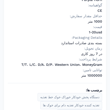
گواهینامه:
CE
حداقل مقدار سفارش:
1000 متر
قیمت:
1-20usd
Packaging Details:
بسته بندی صادرات استاندارد
زمان تحویل:
در 7 روز کاری
شرایط پرداخت:
T/T، L/C، D/A، D/P، Western Union، MoneyGram
توانایی تامین:
1000000 متر
برچسب ها:
دستگاه پخش خودکار خوراک خوک خط تغذیه
تغذیه کننده خودکار تغذیه دام برای خوک ها