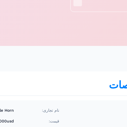
ات
نام تجاری:
le Horn
قیمت:
000usd