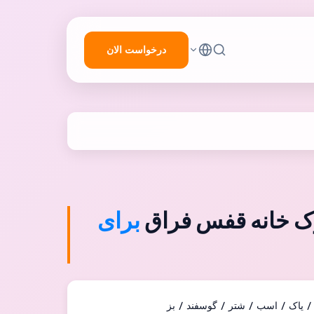
درخواست الان
ک خانه قفس فراق
برای
 / یاک / اسب / شتر / گوسفند / بز