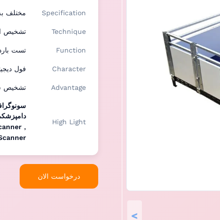
Specification
مختلف به
Technique
تشخیص او
Function
تست بارد
Character
فول دیجیت
Advantage
تشخیص سر
سونوگراف
دامپزشکی
High Light
Scanner
,
 Scanner
درخواست الان
>