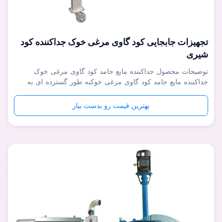
تجهیزات جابجایی کود گاوی مرغی خوک جداکننده کود
شیری
توضیحات محصول جداکننده مایع جامد کود گاوی مرغی خوک
جداکننده مایع جامد کود گاوی مرغی خوکبه طور گسترده ای به
عنوان یک تجهیزات خوب برای جداسازی سرباره، جداسازی مایع
جامد و آبگیری فاضلاب آلی با غلظت بالا مانند شراب، بقایای دارو،
بهترین قیمت رو بدست بیار
فاضلاب کشتارگاه و کود حیوانی در پروژه های بیوگاز برای خوک،
گاو، خرگوش، مرغ، ...