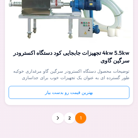
4kw 5.5kw تجهیزات جابجایی کود دستگاه اکسترودر
سرگین گاوی
توضیحات محصول دستگاه اکسترودر سرگین گاو مرغداری خوکبه
طور گسترده ای به عنوان یک تجهیزات خوب برای جداسازی
سرباره، جداسازی مایع جامد و آبگیری فاضلاب آلی با غلظت بالا
مانند شراب، بقایای دارو، فاضلاب کشتارگاه و کود حیوانی در پروژه
بهترین قیمت رو بدست بیار
های بیوگاز برای خوک، گاو، خرگوش، مرغ، اردک استفاده می
شود. در دامداری های ...
2
1