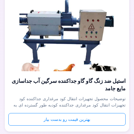
استیل ضد زنگ گاو گاو جداکننده سرگین آب جداسازی
مایع جامد
توضیحات محصول تجهیزات انتقال کود مرغداری جداکننده کود
تجهیزات انتقال کود مرغداری جداکننده کودبه طور گسترده ای به
عنوان یک تجهیزات خوب برای جداسازی سرباره، جداسازی مایع
جامد و آبگیری فاضلاب آلی با غلظت بالا مانند شراب، بقایای دارو،
بهترین قیمت رو بدست بیار
فاضلاب کشتارگاه و کود حیوانی در پروژه های بیوگاز برای خوک،
گاو، خرگوش...