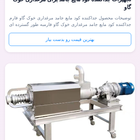
گاو
توضیحات محصول جداکننده کود مایع جامد مرغداری خوک گاو فارم
جداکننده کود مایع جامد مرغداری خوک گاو فارمبه طور گسترده ای
به عنوان یک تجهیزات خوب برای جداسازی سرباره، جداسازی مایع
جامد و آبگیری فاضلاب آلی با غلظت بالا مانند شراب، بقایای دارو،
بهترین قیمت رو بدست بیار
فاضلاب کشتارگاه و کود حیوانی در پروژه های بیوگاز برای خوک،
گا...