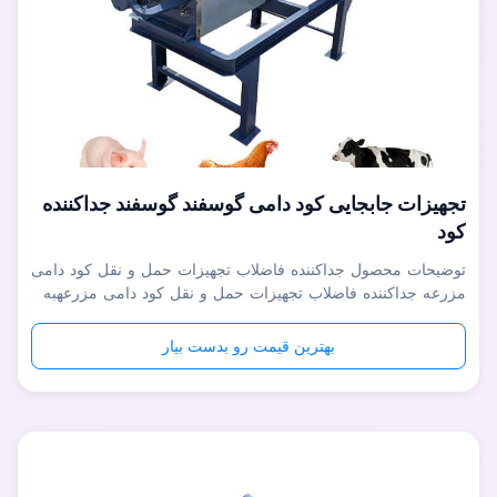
تجهیزات جابجایی کود دامی گوسفند گوسفند جداکننده
کود
توضیحات محصول جداکننده فاضلاب تجهیزات حمل و نقل کود دامی
مزرعه جداکننده فاضلاب تجهیزات حمل و نقل کود دامی مزرعهبه
طور گسترده ای به عنوان یک تجهیزات خوب برای جداسازی
سرباره، جداسازی مایع جامد و آبگیری فاضلاب آلی با غلظت بالا
بهترین قیمت رو بدست بیار
مانند شراب، بقایای دارو، فاضلاب کشتارگاه و کود حیوانی در پروژه
های بیوگاز بر...