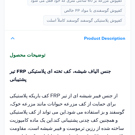
کفپوش مزرعه بز 60 سانتی متری که خود قفل می شود
کفپوش گوسفندی با مواد PP خالص
کفپوش پلاستیکی گوسفند گوسفند کاملاً اسلت
Product Description
توضیحات محصول
جنس الیاف شیشه، کف تخته ای پلاستیکی FRP تیر
پشتیبانی
از جنس فیبر شیشه ای از تیر FRP کف باریکه پلاستیکی
برای حمایت از کف مزرعه حیوانات مانند مزرعه خوک،
گوسفند و بز استفاده می شود.این می تواند از کف پلاستیکی
و همچنین کف چدنی پشتیبانی کند.این یک ماده کامپوزیت
ساخته شده از رزین ترموست و فیبر شیشه است، مقاومت