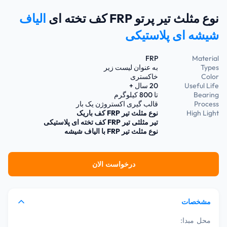
نوع مثلث تیر پرتو FRP کف تخته ای
الیاف
شیشه ای پلاستیکی
FRP
Material
Types
به عنوان لیست زیر
Color
خاکستری
Useful Life
20 سال +
Bearing
تا 800 کیلوگرم
Process
قالب گیری اکستروژن یک بار
High Light
نوع مثلث تیر FRP کف باریک
تیر مثلثی تیر FRP کف تخته ای پلاستیکی
نوع مثلث تیر FRP با الیاف شیشه
درخواست الان
مشخصات
محل مبدا: