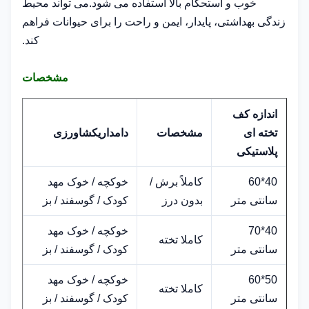
خوب و استحکام بالا استفاده می شود.می تواند محیط
زندگی بهداشتی، پایدار، ایمن و راحت را برای حیوانات فراهم
کند.
مشخصات
اندازه کف
تخته ای
مشخصات
دامداری
کشاورزی
پلاستیکی
40*60
کاملاً برش /
خوکچه / خوک مهد
سانتی متر
بدون درز
کودک / گوسفند / بز
40*70
خوکچه / خوک مهد
کاملا تخته
سانتی متر
کودک / گوسفند / بز
50*60
خوکچه / خوک مهد
کاملا تخته
سانتی متر
کودک / گوسفند / بز