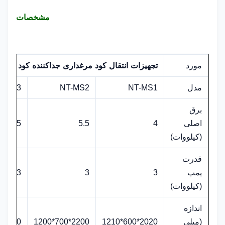
مشخصات
مورد
تجهیزات انتقال کود مرغداری جداکننده کود
مدل
NT-MS1
NT-MS2
T-MS3
برق
اصلی
4
5.5
5.5
(کیلووات)
قدرت
پمپ
3
3
3
(کیلووات)
اندازه
(میلی
2020*600*1210
2200*700*1200
2300*810*1400