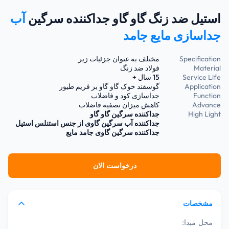
استیل ضد زنگ گاو گاو جداکننده سرگین
آب
جداسازی مایع جامد
Specification
مختلف به عنوان جزئیات زیر
Material
فولاد ضد زنگ
Service Life
15 سال +
Application
گوسفند خوک گاو گاو بز فریم طیور
Function
جداسازی کود و فاضلاب
Advance
کاهش میزان تصفیه فاضلاب
High Light
جداکننده سرگین گاو گاو
جداکننده آب سرگین گاوی از جنس استنلس استیل
جداکننده سرگین گاوی جامد مایع
درخواست الان
مشخصات
محل مبدا: