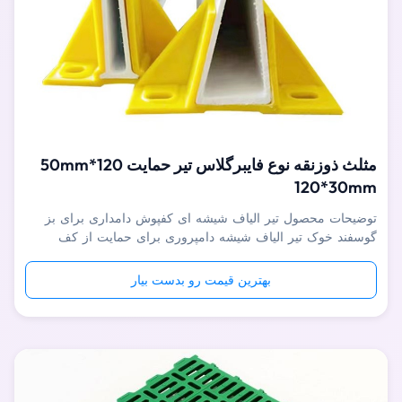
مثلث ذوزنقه نوع فایبرگلاس تیر حمایت 120*50mm
120*30mm
توضیحات محصول تیر الیاف شیشه ای کفپوش دامداری برای بز
گوسفند خوک تیر الیاف شیشه دامپروری برای حمایت از کف
پلاستیکی و کف چدنی در مزرعه حیوانات مانند خوک، گوسفند و بز
استفاده می شود.این ماده کامپوزیتی است که از رزین گرما سخت
بهترین قیمت رو بدست بیار
و الیاف شیشه ساخته شده است، مقاومت بالا در برابر حلال هایی
مانند اسیدها، قلیا...