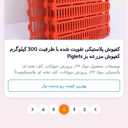
کفپوش پلاستیکی تقویت شده با ظرفیت 300 کیلوگرم
کفپوش مزرعه بز Piglets
توضیحات محصول مواد PP، پرورش حیوانات، کف تخته ای
پلاستیکی مواد PP، پرورش حیوانات، کف تخته ای پلاستیکیعمدتاً
برای دام هایی مانند خوکچه ها و خوک های پرستاری استفاده می
شود و همچنین می تواند در مزرعه گوسفند و بز استفاده
بهترین قیمت رو بدست بیار
شود.علاوه بر این، کف پلاستیکی تقویت شده را می توان برای
خروس ها و خوک های تکمیلی اس...
6
5
4
3
2