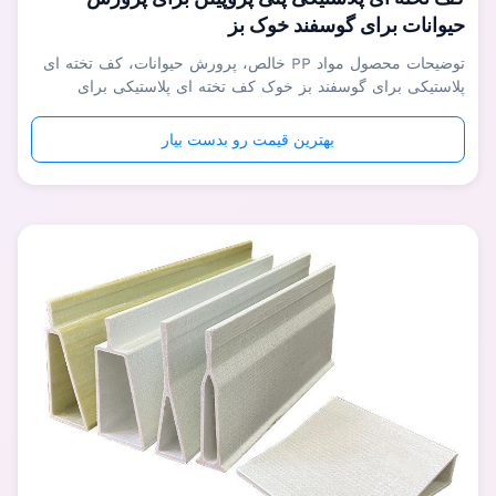
حیوانات برای گوسفند خوک بز
توضیحات محصول مواد PP خالص، پرورش حیوانات، کف تخته ای
پلاستیکی برای گوسفند بز خوک کف تخته ای پلاستیکی برای
پرورش حیوانات با مواد PP خالص برای گوسفند بز خوک عمدتاً
برای دام هایی مانند خوکچه ها و خوک های پرستاری استفاده می
بهترین قیمت رو بدست بیار
شود و همچنین می تواند در مزرعه گوسفند و بز استفاده
شود.علاوه بر این، کف پلاستیک...