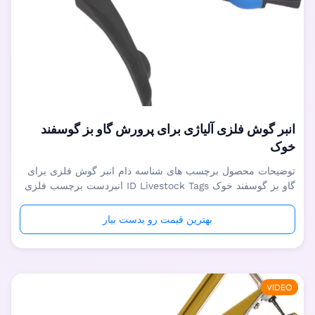
انبر گوش فلزی آلیاژی برای پرورش گاو بز گوسفند
خوک
توضیحات محصول برچسب های شناسه دام انبر گوش فلزی برای
گاو بز گوسفند خوک ID Livestock Tags انبردست برچسب فلزی
برای گاو بز گوسفند خوک در مدیریت شناسایی دامپروری مانند
گوسفند، بز و غیره استفاده می شودحیوانات کوچک و
بهترین قیمت رو بدست بیار
متوسط.انبردست برچسب گوش بسیار آسان برای کار، صرفه
جویی در کار و با دوام است. نام محصول بر...
VIDEO