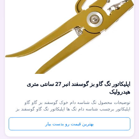
اپلیکاتور تگ گاو بز گوسفند انبر 27 سانتی متری
هیدرولیک
توضیحات محصول تگ شناسه دام خوک گوسفند بز گاو گاو
اپلیکاتور برچسب شناسه دام تگ ها اپلیکاتور تگ گاو گوسفند بز
خوک برای مدیریت شناسایی دامداری استفاده می شود، برای
حیوانات مختلف مناسب است. این انبر برچسب گوش هیدرولیک با
بهترین قیمت رو بدست بیار
محور فولادی ضد زنگ، علامت گذاری صاف با بازگشت قوی پس از
هر علامت، یک گیره قفل برای ...