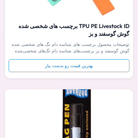
TPU PE Livestock ID برچسب های شخصی شده
گوش گوسفند و بز
توضیحات محصول برچسب های شناسه دام تگ های شخصی شده
گوش گوسفند و بز برچسب‌های شناسه دام تگ‌های شخصی‌شده
گوش گوسفند و بز عمدتاً در مدیریت شناسایی دامپروری مانند
گوسفند، بز و غیره استفاده می شودحیوانات کوچک و
بهترین قیمت رو بدست بیار
متوسط.برچسب های گوش برای مدیریت اطلاعات دام مفید است،
می تواند به طور موثری نژاد، پیشگیری از بی...