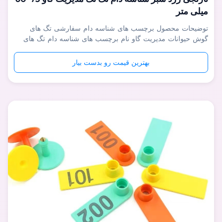
میلی متر
توضیحات محصول برچسب های شناسه دام سفارشی تگ های
گوش حیوانات مدیریت گاو نام برچسب های شناسه دام تگ های
گوش حیوانات مدیریت سفارشی گاو کاربرد گاو / گاو / سایر
حیوانات بزرگ مواد TPU/PE اندازه 110*75mm، 75*60mm رنگ
بهترین قیمت رو بدست بیار
نارنجی/زرد/آبی/قرمز/سبز/سفارشی بسته بندی 100 عدد / کیسه،
25 کیسه / کارتن مزایای دمای قابل ...