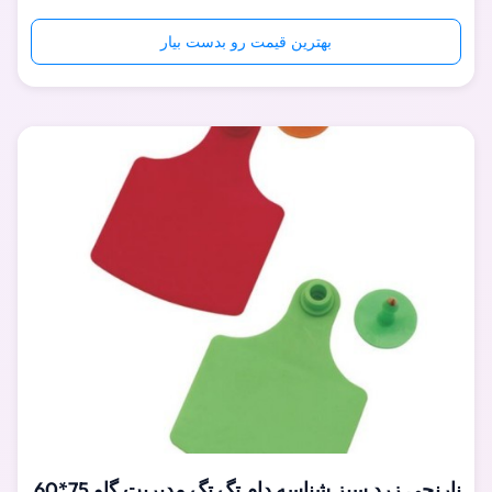
گوش حیوانات نشانگر جوهر سیاه مخصوصاً برای نوشتن بر روی
برچسب‌های گوش TPU مانند برچسب گوش گوسفند، بز، خوک،
بهترین قیمت رو بدست بیار
گاو، گاو و سایر حیوانات استفاده می‌شود.شما می توانید هر
محتوایی را برای علامت گذاری حیوانات ...
نارنجی زرد سبز شناسه دام تگ تگ مدیریت گاو 75*60