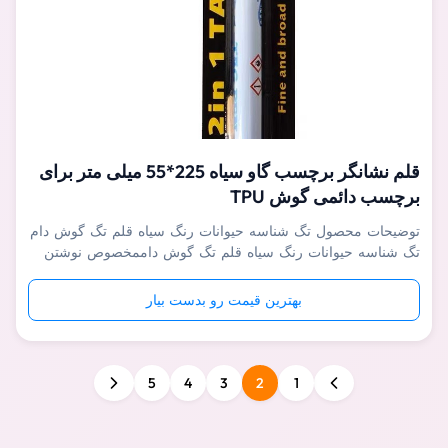
قلم نشانگر برچسب گاو سیاه 225*55 میلی متر برای
برچسب دائمی گوش TPU
توضیحات محصول تگ شناسه حیوانات رنگ سیاه قلم تگ گوش دام
تگ شناسه حیوانات رنگ سیاه قلم تگ گوش داممخصوص نوشتن
بر روی برچسب های گوش TPU مانند برچسب گوش گوسفند، بز،
خوک، گاو، گاو و سایر حیوانات است.شما می توانید هر محتوایی را
بهترین قیمت رو بدست بیار
روی برچسب گوش برای علامت گذاری حیوانات بنویسید، جوهر
خیلی سریع خشک می شود و محو ...
5
4
3
2
1